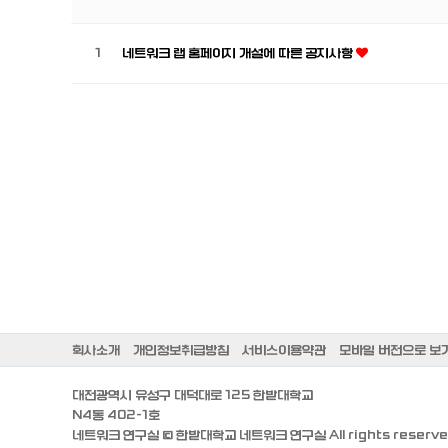
1
네트워크 랩 홈페이지 개설에 따른 공지사항
회사소개
개인정보취급방침
서비스이용약관
모바일 버전으로 보
대전광역시 유성구 대덕대로 125 한밭대학교
N4동 402-1호
네트워크 연구실 ©
한밭대학교 네트워크 연구실
All rights reserve