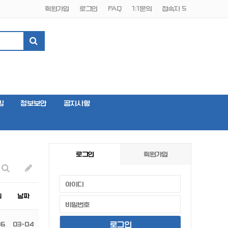
회원가입
로그인
FAQ
1:1문의
접속자 5
밍
정보보안
공지사항
로그인
회원가입
회
날짜
06
03-04