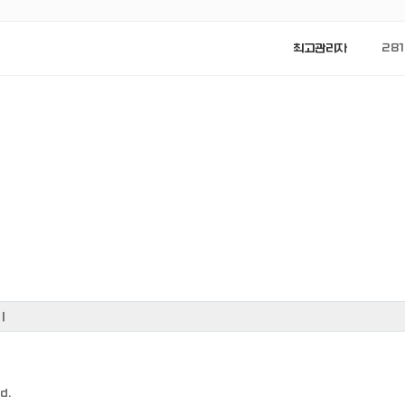
최고관리자
281
기
d.