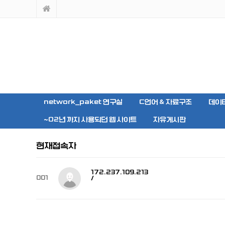
network_paket 연구실
C언어 & 자료구조
데이
~02년 까지 사용되던 웹 사이트
자유게시판
현재접속자
172.237.109.213
001
/